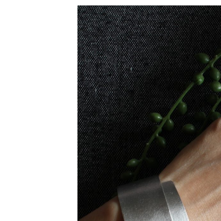
更
新
日
時
: