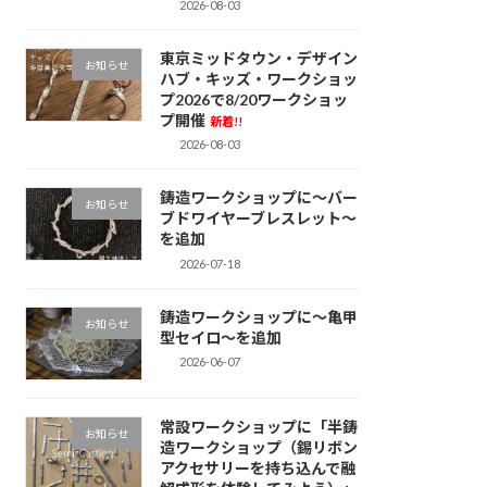
2026-08-03
東京ミッドタウン・デザイン
お知らせ
ハブ・キッズ・ワークショッ
プ2026で8/20ワークショッ
プ開催
新着!!
2026-08-03
鋳造ワークショップに～バー
お知らせ
ブドワイヤーブレスレット～
を追加
2026-07-18
鋳造ワークショップに～亀甲
お知らせ
型セイロ～を追加
2026-06-07
常設ワークショップに「半鋳
お知らせ
造ワークショップ（錫リボン
アクセサリーを持ち込んで融