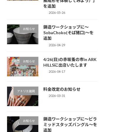
解成形を体験してみよう）」
を追加
2026-05-26
鋳造ワークショップに～
お知らせ
SobaChoko(そば猪口)～を
追加
2026-04-29
4/26(日)の赤坂蚤の市in ARK
お知らせ
HILLSに出店いたします
2026-04-17
料金改定のお知らせ
アトリエ諸岡
2026-03-31
鋳造ワークショップに～ピラ
お知らせ
ミッドスタッズバングル～を
追加