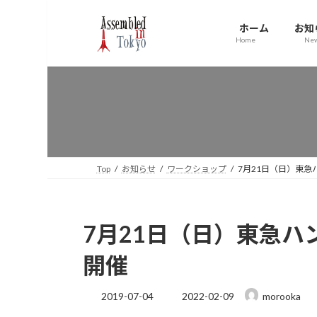
コ
ナ
ン
ビ
ホーム
お知
テ
ゲ
Home
Ne
ン
ー
ツ
シ
へ
ョ
ス
ン
キ
に
ッ
移
プ
動
Top
お知らせ
ワークショップ
7月21日（日）東
7月21日（日）東急
開催
最
2019-07-04
2022-02-09
morooka
終